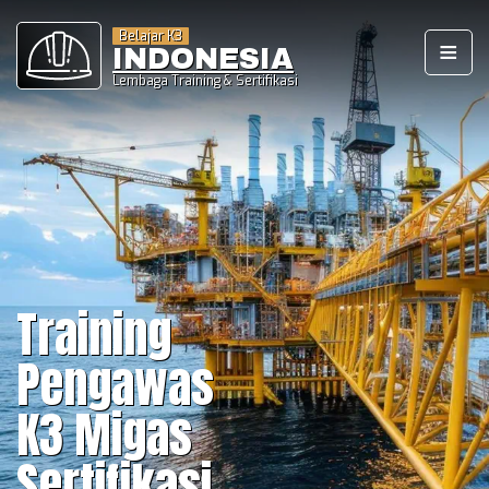
Belajar K3
INDONESIA
Lembaga Training & Sertifikasi
Beranda
Training dan Sertifikasi Ahli K3
Umum BNSP
Training dan Sertifikasi Ahli K3
Listrik BNSP
Training
Training dan Sertifikasi POP
Pertambangan BNSP
Pengawas
Training dan Sertifikasi Teknisi
K3 Bekerja Pada Ketiggian BNSP
K3 Migas
Daftar Training Lengkap
Sertifikasi