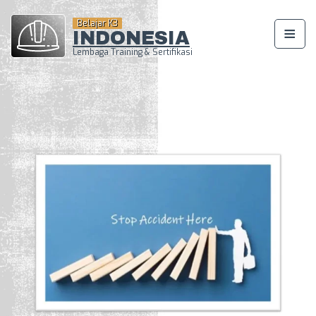
Belajar K3
INDONESIA
Lembaga Training & Sertifikasi
Beranda
Company Profile
Training K3 Sertifikasi BNSP
Training Penanggungjawab
Pengelolaan Lingkungan Hidup
Sertifikasi BNSP
Training K3 Migas dan
Pertambangan Sertifikasi BNSP
Daftar Pelatihan Sertifikasi
Kemnaker