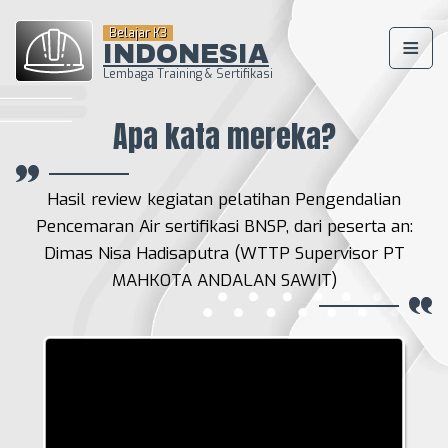
Belajar K3
INDONESIA
Lembaga Training & Sertifikasi
Beranda
Apa kata mereka?
Company Profile
Hasil review kegiatan pelatihan Pengendalian
Training K3 Sertifikasi BNSP
Pencemaran Air sertifikasi BNSP, dari peserta an:
Dimas Nisa Hadisaputra (WTTP Supervisor PT
Training Lingkungan
Sertifikasi BNSP
MAHKOTA ANDALAN SAWIT)
Training K3 Migas dan
Pertambangan Sertifikasi
BNSP
Daftar Pelatihan Sertifikasi
Kemnaker