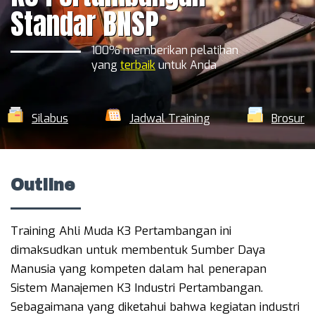
Standar BNSP
Daftar Training Lengkap
100% memberikan pelatihan
yang
terbaik
untuk Anda
Silabus
Jadwal Training
Brosur
Outline
Training Ahli Muda K3 Pertambangan ini
dimaksudkan untuk membentuk Sumber Daya
Manusia yang kompeten dalam hal penerapan
Sistem Manajemen K3 Industri Pertambangan.
Sebagaimana yang diketahui bahwa kegiatan industri