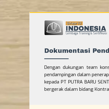
Belajar K3
INDONESIA
Lembaga Training & Sertifikasi
Beranda
Dokumentasi Pen
Training Tenaga Kerja Pada
Ketinggian
Dengan dukungan team konsu
Training Pengawas K3 Migas
pendampingan dalam penerapan
Sertifikasi BNSP
kepada PT PUTRA BARU SENTO
Training Pengawas Utama K
bergerak dalam bidang Kontr
Sertifikasi BNSP
Training Ahli K3 Listrik Sertifi
BNSP