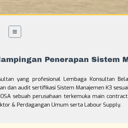
dampingan Penerapan Sistem 
ltan yang profesional Lembaga Konsultan Bela
 dan audit sertifikasi Sistem Manajemen K3 sesua
SA sebuah perusahaan terkemuka main contractor
3 Migas
aktor & Perdagangan Umum serta Labour Supply.
kasi