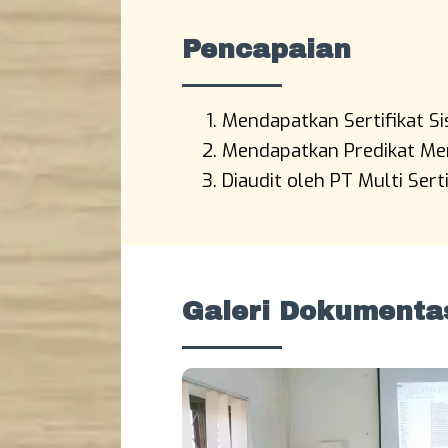
Training Teknisi K3 Bekerja 
Pencapaian
Ketinggian Sertifikasi BNSP
Daftar Training Lengkap
Mendapatkan Sertifikat S
Mendapatkan Predikat M
Diaudit oleh PT Multi Ser
Galeri Dokumenta